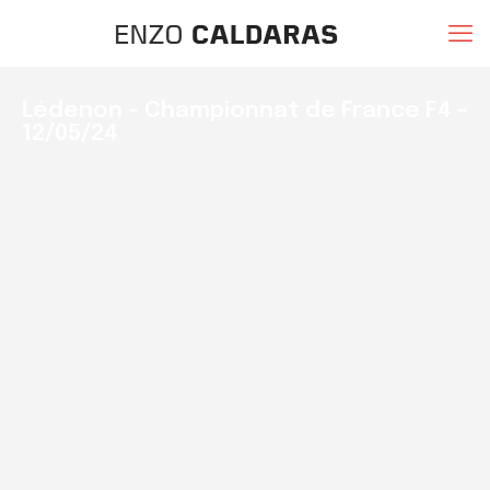
Lédenon – Championnat de France F4 –
12/05/24