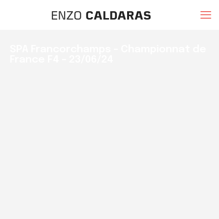
SPA Francorchamps – Championnat de
France F4 – 23/06/24